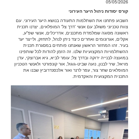
05/05/2026
קורס יסודות ניהול היער העירוני
השבוע פתחנו את השתלמות התעודה בנושא היער העירוני. עם
צוות טכניוני משולב עם אנשי 'דרך צל' המופלאים, יצרנו תכנית
ראשונה מסוגה שמלמדת מתכננים, אדריכלים, אנשי שפ"ע,
אקלים, אגרונומים ואחרים כיצד ניתן לנהל, לתחזק, ולייצר יער
בעיר. זהו המחזור הראשון שאנחנו פותחים במסגרת תכנית
ההשתלמויות המקצועיות שלנו. זה הזמן להודות לכל שותפינו
במועצה לבנייה ירוקה ובדרך צל; עומר לביא, גיא אברוצקי, עדן
מויאל, שיר לבנון, נועה שביט-גוגול, אור קונפורטי ולאנשי הטכניון
המופלאים שחר צור, עפר לרנר ואור אלכסנדרוביץ שבנו את
התכנית המקצועית והאקדמית.