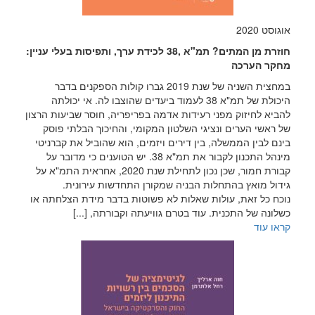
אוגוסט 2020
חוזרת מן המתים? תמ"א ,38 לכידת ערך, ותפיסות בעלי עניין:
מחקר הערכה
במחצית השניה של שנת 2019 גברו קולות הספקנים בדבר
היכולת של תמ"א 38 לעמוד ביעדים שהוצבו לה. אי יכולתה
להביא לחיזוק מפני רעידות אדמה בפריפריה, חוסר שביעות הרצון
של ראשי הערים ונציגי השלטון המקומי, והחיכוך הבלתי פוסק
בינם לבין הממשלה, בין דירים ויזמים, הוא שהוביל את קברניטי
מינהל התכנון לקבור את תמ"א 38. יש הטוענים כי מדובר על
קבורת חמור, שכן נכון לתחילת שנת 2020, אחראית התמ"א על
גידול מואץ בהתחלות הבניה שמקורן התחדשות עירונית.
נוכח כל זאת, עולות שאלות לא פשוטות בדבר מידת הצלחתה או
כשלונה של התכנית. עוד בטרם גוויעתה וקבורתה, [...]
קראו עוד