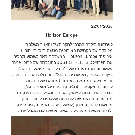
22/01/2026
Horizon Europe
לאחרונה ביקרה במרכז לחקר העיר והאזור משלחת
מכובדת של הקהילה האירופית מטעם תוכנית "הורייזון
אירופה" Horizon Europe. המשלחת באה לשמוע ולהכיר
את הפרוייקט JUST STREETS בהובלתה של פרופ' פנינה
פלאוט ובהשתתפותה של ד"ר דלית שך פינסלי. המשלחת
ביקרה בטכניון, נפגשה עם המנל"מ והנהלת רשות המחקר.
זהו פרויקט המתמקד בפיתוח (מחדש) של רחובות
לתחבורה אקטיבית (הליכה, רכיבה על אופניים וכו')
בדרכים שהן בנות קיימא, בטוחות ומכילות חברתית, תוך
מתן עדיפות מפורשת לקבוצות שלעתים קרובות אינן
מיוצגות כראוי בתכנון (למשל, נשים, מהגרים, מבוגרים,
ילדים, אנשים מהקהילה הגאה, אנשים עם מוגבלויות).