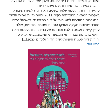
מגוונות, ובפרט, יחידות דיור קטנות, שלהן עשויה
להיות השפעה
חיובית במיתון ובהתמודדות עם משברי דיור.
סוגיית הדירות הקטנות עלתה בשנים האחרונות לשיח הציבורי,
בעקבות
המחאה החברתית בקיץ ,2011 ולאור עליית מחירי הדיור
והתגברות המודעות
לחשיבות של דיור בהישג יד. בישראל נערכו
מספר ניסיונות חקיקה והופקו
הנחיות ומסמכי מדיניות, אולם
עדיין קיימת מגמה הולכת ופוחתת של בניית
דירות קטנות וזאת
דווקא בתקופה שבה התא המשפחתי הממוצע בישראל ק ֵֵטן.
יחידות דיור קטנות חיוניות לשוק הדיור ולערים עצמן.[...]
קראו עוד