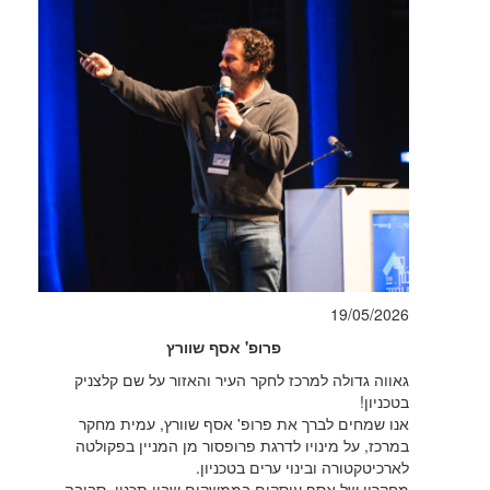
ל
ח
ק
ר
ה
ע
י
ר
ו
19/05/2026
ה
פרופ' אסף שוורץ
א
גאווה גדולה למרכז לחקר העיר והאזור על שם קלצניק
ז
בטכניון!
אנו שמחים לברך את פרופ' אסף שוורץ, עמית מחקר
ו
במרכז, על מינויו לדרגת פרופסור מן המניין בפקולטה
לארכיטקטורה ובינוי ערים בטכניון.
ר
מחקריו של אסף עוסקים בממשקים שבין תכנון, סביבה,