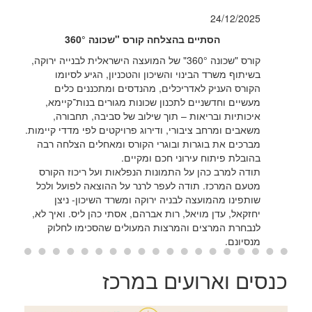
24/12/2025
הסתיים בהצלחה קורס "שכונה 360°
קורס "שכונה 360°" של המועצה הישראלית לבנייה ירוקה,
בשיתוף משרד הבינוי והשיכון והטכניון, הגיע לסיומו
הקורס העניק לאדריכלים, מהנדסים ומתכננים כלים
מעשיים וחדשניים לתכנון שכונות מגורים בנות־קיימא,
איכותיות ובריאות – תוך שילוב של סביבה, תחבורה,
משאבים ומרחב ציבורי, ודירוג פרויקטים לפי מדדי קיימות.
מברכים את בוגרות ובוגרי הקורס ומאחלים הצלחה רבה
בהובלת פיתוח עירוני חכם ומקיים.
תודה למרב כהן על התמונות הנפלאות ועל ריכוז הקורס
מטעם המרכז. תודה לעפר לרנר על ההוצאה לפועל ולכל
שותפינו מהמועצה לבניה ירוקה ומשרד השיכון- ניצן
יחזקאל, עדן מויאל, רות אברהם, אסתי כהן ליס. ואיך לא,
לנבחרת המרצים והמרצות המעולים שהסכימו לחלוק
מנסיונם.
כנסים וארועים במרכז