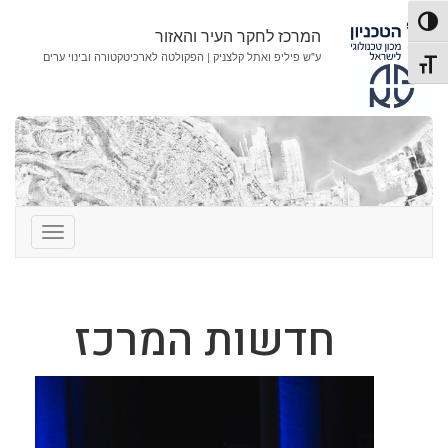
לג
לג
פעל/כבה ניגודיות גבוהה
תוכן
ניווט
המרכז לחקר העיר והאזור
ע"ש פיליפ ואתל קלצניק | הפקולטה לארכיטקטורה ובינוי ערים
תג גודל גופן
ה
חדשות המרכז
מ
ר
כ
ז