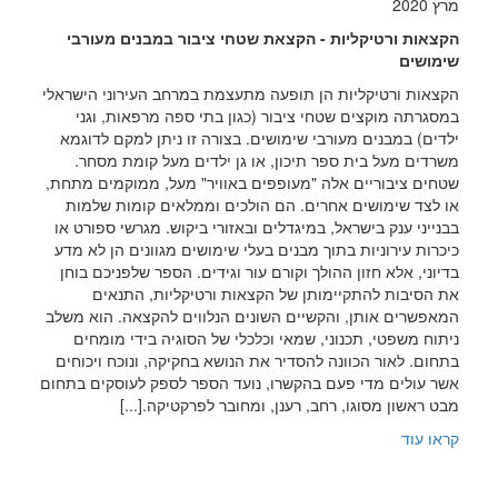
מרץ 2020
הקצאות ורטיקליות - הקצאת שטחי ציבור במבנים מעורבי
שימושים
הקצאות ורטיקליות הן תופעה מתעצמת במרחב העירוני הישראלי
במסגרתה מוקצים שטחי ציבור (כגון בתי ספה מרפאות, וגני
ילדים) במבנים מעורבי שימושים. בצורה זו ניתן למקם לדוגמא
משרדים מעל בית ספר תיכון, או גן ילדים מעל קומת מסחר.
שטחים ציבוריים אלה "מעופפים באוויר" מעל, ממוקמים מתחת,
או לצד שימושים אחרים. הם הולכים וממלאים קומות שלמות
בבנייני ענק בישראל, במיגדלים ובאזורי ביקוש. מגרשי ספורט או
כיכרות עירוניות בתוך מבנים בעלי שימושים מגוונים הן לא מדע
בדיוני, אלא חזון ההולך וקורם עור וגידים. הספר שלפניכם בוחן
את הסיבות להתקיימותן של הקצאות ורטיקליות, התנאים
המאפשרים אותן, והקשיים השונים הנלווים להקצאה. הוא משלב
ניתוח משפטי, תכנוני, שמאי וכלכלי של הסוגיה בידי מומחים
בתחום. לאור הכוונה להסדיר את הנושא בחקיקה, ונוכח ויכוחים
אשר עולים מדי פעם בהקשרו, נועד הספר לספק לעוסקים בתחום
מבט ראשון מסוגו, רחב, רענן, ומחובר לפרקטיקה.[...]
קראו עוד