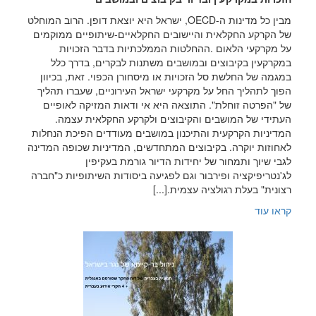
מבין כל מדינות ה-OECD, ישראל היא יוצאת דופן. הרוב המוחלט
של הקרקע החקלאית והיישובים החקלאיים-שיתופיים ממוקמים
על מקרקעי הלאום .ההחלטות הממלכתיות בדבר הזכויות
במקרקעין בקיבוצים ובמושבים משתנות לבקרים, בדרך כלל
במגמה של החלשת סל הזכויות או מיסחורן הכפוי. זאת, בכיוון
הפוך לתהליך החל על מקרקעי ישראל העירוניים, שעברו תהליך
של "הפרטה זוחלת". התוצאה היא אי ודאות המזיקה לאופיים
העתידי של המושבים והקיבוצים ולקרקע החקלאית עצמה.
המדיניות הקרקעית והתיכנון במושבים מעודדים הפיכת הנחלות
לאחוזות יוקרה. בקיבוצים המתחדשים, המדיניות שכופה המדינה
לגבי שיוך ותמחור של יחידות הדיור גורמת בעקיפין
לג'נטריפיקציה ופירבור וגם לפגיעה ביסודות השיתופיות כ"חברה
רצונית" בעלת רגולציה עצמית.[...]
קראו עוד