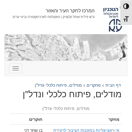
לג
לג
פעל/כבה ניגודיות גבוהה
תוכן
ניווט
המרכז לחקר העיר והאזור
ע"ש פיליפ ואתל קלצניק | הפקולטה לארכיטקטורה ובינוי ערים
תג גודל גופן
דף הבית
>
מחקרים
>
מודלים, פיתוח כלכלי ונדל"ן
מודלים, פיתוח כלכלי ונדל"ן
מודלים, פיתוח כלכלי ונדל"ן
מחקר
חוקרים
אי-ראציונליות במוכנות הציבור לרעידת
בן שחר דני