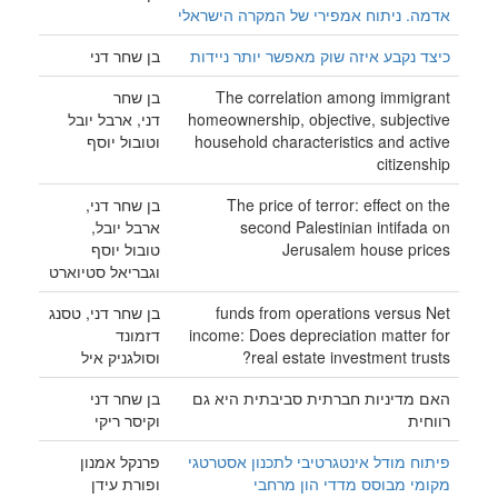
אדמה. ניתוח אמפירי של המקרה הישראלי
כיצד נקבע איזה שוק מאפשר יותר ניידות
בן שחר דני
The correlation among immigrant
בן שחר
homeownership, objective, subjective
דני, ארבל יובל
household characteristics and active
וטובול יוסף
citizenship
The price of terror: effect on the
בן שחר דני,
second Palestinian intifada on
ארבל יובל,
Jerusalem house prices
טובול יוסף
וגבריאל סטיוארט
funds from operations versus Net
בן שחר דני, טסנג
income: Does depreciation matter for
דזמונד
real estate investment trusts?
וסולגניק איל
האם מדיניות חברתית סביבתית היא גם
בן שחר דני
רווחית
וקיסר ריקי
פיתוח מודל אינטגרטיבי לתכנון אסטרטגי
פרנקל אמנון
מקומי מבוסס מדדי הון מרחבי
ופורת עידן