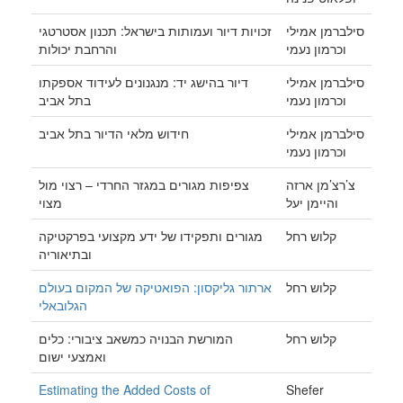
סילברמן אמילי
זכויות דיור ועמותות בישראל: תכנון אסטרטגי
וכרמון נעמי
והרחבת יכולות
סילברמן אמילי
דיור בהישג יד: מנגנונים לעידוד אספקתו
וכרמון נעמי
בתל אביב
סילברמן אמילי
חידוש מלאי הדיור בתל אביב
וכרמון נעמי
צ’רצ’מן ארזה
צפיפות מגורים במגזר החרדי – רצוי מול
והיימן יעל
מצוי
קלוש רחל
מגורים ותפקידו של ידע מקצועי בפרקטיקה
ובתיאוריה
קלוש רחל
ארתור גליקסון: הפואטיקה של המקום בעולם
הגלובאלי
קלוש רחל
המורשת הבנויה כמשאב ציבורי: כלים
ואמצעי ישום
Estimating the Added Costs of
Shefer