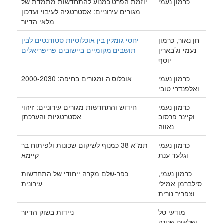
כרמון נעמי
יוזמת הפרט כמנוע להתחדשות מתמדת של
מגורים עירוניים: אסטרטגיה לעיבוי ועדכון
מלאי הדיור
חן נאור, כרמון
יחסי גומלין בין אוכלוסיות סטודנטים לבין
נעמי וג’בארין
תושבים מקומיים ביישובים פריפריאלים
יוסף
כרמון נעמי
אוכלוסיה ומגורים בחיפה: 2000-2030
ואלפנדרי טובי
כרמון נעמי
חידוש והתחדשות מגורים עירוניים: זיהוי
וקיינר פרסוב
אסטרטגיות והערכתן
נאווה
כרמון נעמי
תמ”א 38 כמנוף לשיקום שכונות ולפיתוח בר
וגלעד ענת
קיימא
כרמון נעמי,
כפר-שלם מקרה ייחודי של התחדשות
סילברמן אמילי
עירונית
וצפריר נורית
מודעי טל
ניידות בשוק הדיור
ופלאוט פנינה