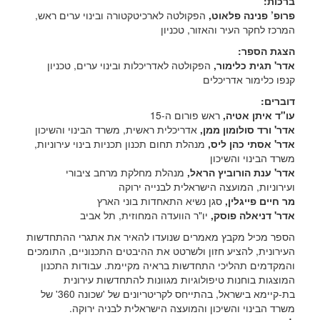
:ברכות
פרופ’ פנינה פלאוט,
הפקולטה לארכיטקטורה ובינוי ערים ראש
,
המרכז לחקר העיר והאזור, טכניון
:הצגת הספר
אדר' תגית כלימור,
הפקולטה לאדריכלות ובינוי ערים, טכניון
קנפו כלימור אדריכלים
:דוברים
עו"ד איתן אטיה,
ראש פורום ה-15
אדר' ורד סולומון ממן,
אדריכלית ראשית, משרד הבינוי והשיכון
אדר' אסתי כהן ליס,
מנהלת תחום תכנון תכניות בינוי עירוניות,
משרד הבינוי והשיכון
אדר' ענת הורוביץ הראל,
מנהלת מחלקת מרחב ציבורי
ועירוניות, המועצה הישראלית לבנייה ירוקה
מר חיים פייגלין,
סגן נשיא התאחדות בוני הארץ
אדר' דניאלה פוסק,
יו"ר הוועדה המחוזית, תל אביב
הספר מכיל מקבץ מאמרים שנועדו להאיר את אתגרי ההתחדשות
העירונית, להציע חזון ולשרטט את ההיבטים התכנוניים, התומכים
והמקדמים תהליכי התחדשות בראיה מקיימת. עבודות התכנון
המוצגות בוחנות טיפולוגיות מגוונות להתחדשות עירונית
בת-קיימא בישראל, בהתייחס לקריטריונים של 'שכונה 360' של
משרד הבינוי והשיכון והמועצה הישראלית לבניה ירוקה.