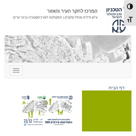
לג
לג
פעל/כבה ניגודיות גבוהה
תוכן
ניווט
המרכז לחקר העיר והאזור
ע"ש פיליפ ואתל קלצניק | הפקולטה לארכיטקטורה ובינוי ערים
תג גודל גופן
דף הבית