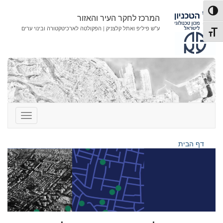
לג
לג
פעל/כבה ניגודיות גבוהה
תוכן
ניווט
המרכז לחקר העיר והאזור
ע"ש פיליפ ואתל קלצניק | הפקולטה לארכיטקטורה ובינוי ערים
תג גודל גופן
דף הבית