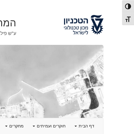
לג
לג
פעל/כבה ניגודיות גבוהה
תוכן
ניווט
תג גודל גופן
המרכ
ע"ש פילי
דף הבית
חוקרים ועמיתים
מחקרים