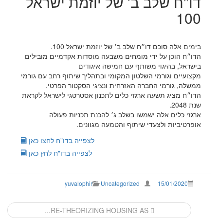
דו"ח שלב ב' של יוזמת ישראל
100
בימים אלה סוכם דו״ח שלב ב׳ של יוזמת ישראל 100.
הדו״ח הוכן על ידי מומחים משבעה מוסדות אקדמיים מובילים
בישראל, בהיגוי משותף עם חמישה איגודים
מקצועיים וגורמי השלטון המקומי ובתהליך שיתוף רחב עם גורמי
ממשלה, גורמי החברה האזרחית ונציגי הסקטור הפרטי.
הדו״ח מציג תשעה ארגזי כלים לתכנון אסטרטגי לישראל לקראת
שנת 2048.
ארגזי כלים אלה ישמשו בשלב ג׳ להכנת תכניות פעולה
אופרטיביות ולצעדי שיתוף והטמעה מגוונים.
לצפייה בדו"ח לחצו כאן
לצפייה בדו"ח לחץ כאן
yuvalophir
Uncategorized
15/01/2020
Post
RE-THEORIZING HOUSING AS...