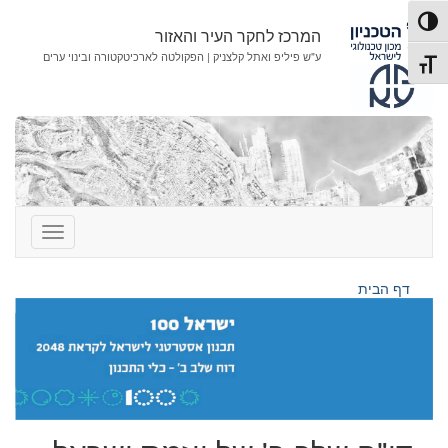
לג
לג
פעל/כבה ניגודיות גבוהה
תוכן
ניווט
המרכז לחקר העיר והאזור
ע"ש פיליפ ואתל קלצניק | הפקולטה לארכיטקטורה ובינוי ערים
תג גודל גופן
דף הבית