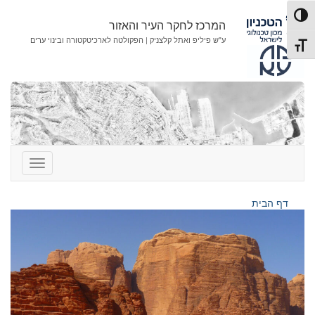
לג
לג
פעל/כבה ניגודיות גבוהה
תוכן
ניווט
המרכז לחקר העיר והאזור
ע"ש פיליפ ואתל קלצניק | הפקולטה לארכיטקטורה ובינוי ערים
תג גודל גופן
דף הבית