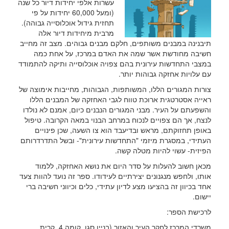
עשרות אלפי יחידות דיור כל שנה
(ומעל 60,000 יחידות על פי
תחזית גידול אוכלוסייה גבוהה).
מרבית מיחידות דיור אלה
תיבנינה במבנים משותפים, חלקם מבנים גבוהים. מצב זה מחייב
חשיבה מחודשת אשר שמה את האדם במרכז, על אחת כמה
במצבי התחדשות עירונית בהם צפויה אוכלוסייה ותיקה להתמודד
עם עלויות אחזקה גבוהות יותר.
צורות המגורים הללו, המשותפות, הגבוהות, מחייבות אימוצה של
ראייה אסטרטגית ארוכת טווח לגבי האחזקה של המבנים הללו
והשפעתם על העיר. מבני המגורים הנבנים כיום, אמנם לא נולדו
לנצח, אך הם צפויים לנכוח במרחב הבנוי במאה הקרובה. טיפול
באופן תחזוקתם, מראש ובדיעבד הוא צו השעה, שכן פינויים
העתידי, במסגרת מיזמי "התחדשות עירונית"- ובשל התדרדרותם
הפיזית- עשוי להיות מטלה קשה.
מכאן חשוב להעלות על סדר היום את נושא האחזקה, ללמוד
אותו, ולחפש מנגנונים יצירתיים לעידודו. ספר זה נועד להוות צעד
אחד בכיוון זה בהציעו מצע לדיון עתידי, כלים וכיווני חשיבה ברי
יישום.
לרכישת הספר:
משרדי המרכז לחקר העיר והאזור (בניין סגו, קומה 4, קרית