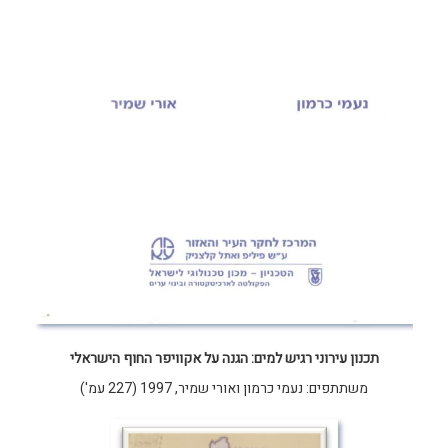
תכנון עירוני רגיש למים: הגנה על אקוויפר החוף הישראלי
משתתפים: נעמי כרמון ואורי שמיר, 1997 (227 עמ')