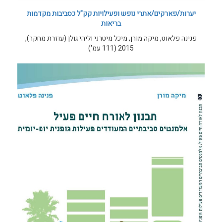
יערות/פארקים/אתרי נופש ופעילויות קק"ל כסביבות מקדמות
בריאות
פנינה פלאוט, מיקה מורן, מיכל מיטרני וליהי גולן (עוזרת מחקר),
2015 (111 עמ')