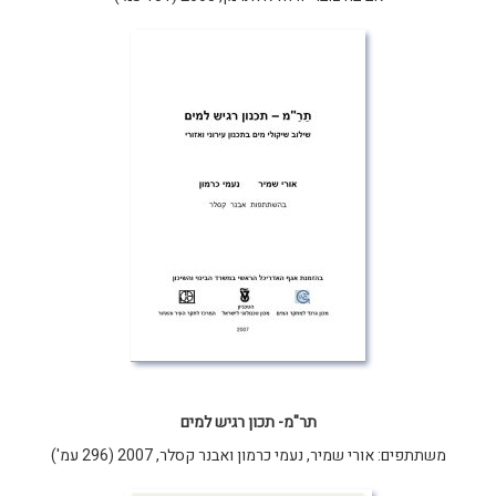
תר"מ- תכון רגיש למים
משתתפים: אורי שמיר, נעמי כרמון ואבנר קסלר, 2007 (296 עמ')