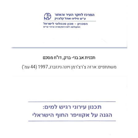
תכנית אב בני- ברק, דו"ח מסכם
משתתפים: ארזה צ'רצ'רמן ויונה גינזברג, 1997 (44 עמ')