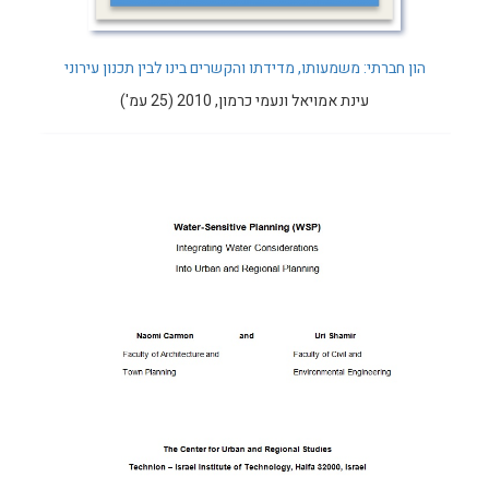
הון חברתי: משמעותו, מדידתו והקשרים בינו לבין תכנון עירוני
עינת אמויאל ונעמי כרמון, 2010 (25 עמ')