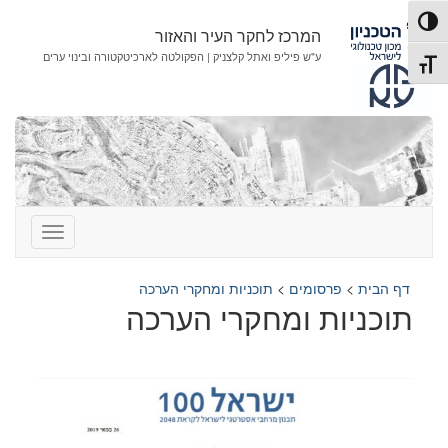
לג
לג
פעל/כבה ניגודיות גבוהה
תוכן
ניווט
המרכז לחקר העיר והאזור
ע"ש פיליפ ואתל קלצניק | הפקולטה לארכיטקטורה ובינוי ערים
תג גודל גופן
דף הבית
>
פרסומים
>
תוכניות ומחקרי הערכה
תוכניות ומחקרי הערכה