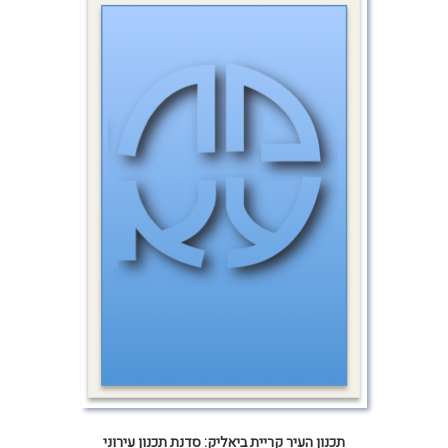
תכנון העיר קריית ביאליק: סדנת תכנון עירוני