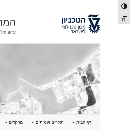
לג
לג
פעל/כבה ניגודיות גבוהה
תוכן
ניווט
תג גודל גופן
המרכ
ע"ש פילי
דף הבית
חוקרים ועמיתים
מחקרים