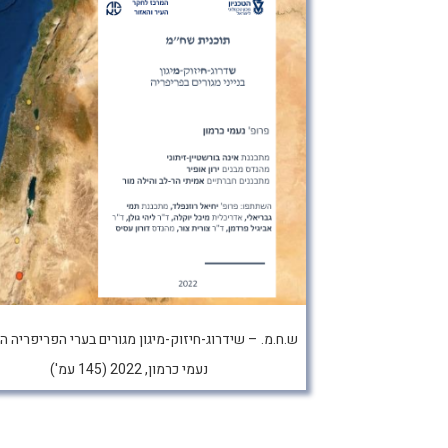
ש.ח.מ. – שידרוג-חיזוק-מיגון מגורים בערי הפריפריה ה
נעמי כרמון, 2022 (145 עמ')