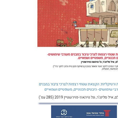
ורטיקליות: הקצאת שטחי רצפות לצרכי ציבור במבנים
בי שימושים- היבטים תכנוניים, משפטיים ושמאיים
איל סלינג'ר, וגל נויהאוז-פוירשטיין 2019 (285 עמ')