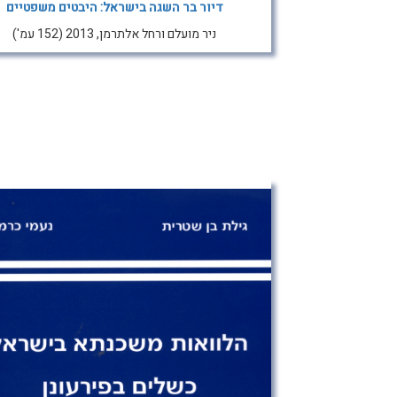
דיור בר השגה בישראל: היבטים משפטיים
ניר מועלם ורחל אלתרמן, 2013 (152 עמ')