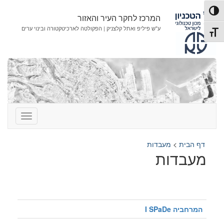
לג
לג
פעל/כבה ניגודיות גבוהה
תוכן
ניווט
המרכז לחקר העיר והאזור
ע"ש פיליפ ואתל קלצניק | הפקולטה לארכיטקטורה ובינוי ערים
תג גודל גופן
דף הבית
>
מעבדות
מעבדות
המרחביה I SPaDe