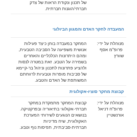
של תכנון ונקודת הראות של צדק
חברתי/הוגנות חברתית.
המעבדה לחקר האדם והמגוון הביולוגי
מנוהלת על ידי:
המחקר במעבדה בוחן כיצד פעילות
פרופ"מ אסף
אנושית משפיעה על הסביבה הטבעית,
שוורץ
ומהם היתרונות הכלכליים והאחרים
בשמירה על הטבע. זאת במטרה לנסות
ולהציע פתרונות לתכנון וניהול בר-קיימא
של סביבות מופרות וטבעיות לרווחתם
המשותפת של האדם והטבע.
קבוצת מחקר סוציו-אקולוגית
מנוהלת על ידי:
קבוצת המחקר מתמקדת במחקר
פרופ"ח דניאל
חברתי-אקולוגי בתיאוריה ובפרקטיקה.
אורנשטיין
בנושאים הנוגעים לשירותי המערכת
האקולוגית, שיח מדיניות
חברתית-סביבתית, תפיסות נוף וטבע.