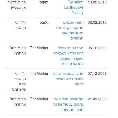
19.02.2010
“For sale:
פוקוס
פרופ' דניאל
Earthquake
אורנשטיין
safety”
02.02.2010
רשות המסים
גלובס
ד"ר דני
תחשוף בקרוב את
בן-שחר
מאגר עסקאות
המגורים
05.12.2009
מתי הטיח יתחיל
TheMarker
פרופ' רחל
להתפורר? כשמגדלי
אלתרמן
היוקרה הופכים
למפגע סביבתי
07.12.2009
מחקר בטכניון: עדיף
TheMarker
ד"ר דני
לשכור דירה מאשר
בן-שחר
לקנות
ודנה
כץ-נחמני
21.09.2009
המהפכה הבאה של
TheMarker
פרופ' רחל
נתניהו: ביטול ועדות
אלתרמן
תכנון מחוזיות