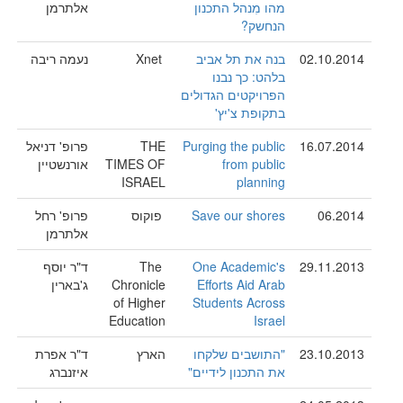
מהו מִנהל התכנון
אלתרמן
הנחשק?
02.10.2014
בנה את תל אביב
Xnet
נעמה ריבה
בלהט: כך נבנו
הפרויקטים הגדולים
בתקופת צ'יץ'
16.07.2014
Purging the public
THE
פרופ' דניאל
from public
TIMES OF
אורנשטיין
ISRAEL
planning
06.2014
Save our shores
פוקוס
פרופ' רחל
אלתרמן
29.11.2013
One Academic's
The
ד"ר יוסף
Efforts Aid Arab
Chronicle
ג'בארין
of Higher
Students Across
Education
Israel
23.10.2013
"התושבים שלקחו
הארץ
ד"ר אפרת
את התכנון לידיים"
איזנברג