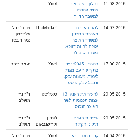
11.08.2015
כחלון: נגייס את
Ynet
אנשי הטכניון
למשבר הדיור
14.07.2015
למה העברת
TheMarker
פרופ' רחל
מערכת התכנון
אלתרמן –
למשרד האוצר
נמרוד בסו
יכולה להיות דווקא
בשורה טובה?
17.06.2015
הטכניון 2045: עיר
Xnet
נעמה ריבה
בתוך עיר עם מגדלי
לימוד, מעונות ענק,
ורכבל לצ'ק פוסט
29.05.2015
להעיר את הענק: 13
כלכליסט
ד"ר ניר
עצות תכנוניות לשר
מועלם
האוצר הנכנס
20.05.2015
שכירות הוגנת.
לונדון
ד"ר ניר
תיקוני חקיקה
וקירשנבאום
מועלם
14.04.2015
קרב כחלון-דרעי:
Ynet
פרופ' רחל