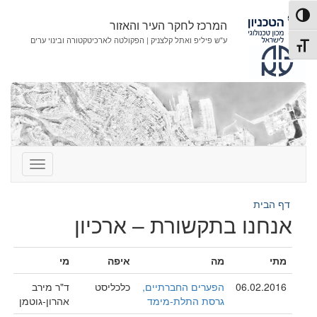
לג
לג
פעל/כבה ניגודיות גבוהה
תוכן
ניווט
המרכז לחקר העיר והאזור
ע"ש פיליפ ואתל קלצניק | הפקולטה לארכיטקטורה ובינוי ערים
תג גודל גופן
דף הבית
אנחנו בתקשורת – ארכיון
מתי
מה
איפה
מי
06.02.2016
הפערים החברתיים,
כלכליסט
ד"ר מירב
גרסת התלת-מימד
אהרון-גוטמן