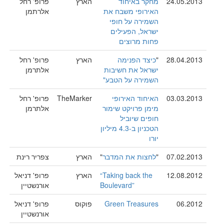
24.05.2013
מחקר באיחוד
הארץ
פרופ' רחל
האירופי משבח את
אלרתמן
השמירה על חופי
ישראל, הפעילים
פחות מרוצים
28.04.2013
"
כיצד הפנימה
הארץ
פרופ' רחל
ישראל את חשיבות
אלתרמן
השמירה על הטבע"
03.03.2013
האיחוד האירופי
TheMarker
פרופ' רחל
מימן פרויקט שימור
אלתרמן
חופים שיוביל
הטכניון ב-4.3 מיליון
יורו
07.02.2013
"
לחצות את המדבר
"
הארץ
צפריר רינת
12.08.2012
“Taking back the
הארץ
פרופ' דניאל
Boulevard”
אורנשטיין
06.2012
Green Treasures
פוקוס
פרופ' דניאל
אורנשטיין