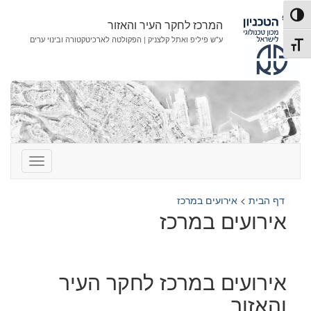
לג
לג
פעל/כבה ניגודיות גבוהה
תוכן
ניווט
המרכז לחקר העיר והאזור
ע"ש פיליפ ואתל קלצניק | הפקולטה לארכיטקטורה ובינוי ערים
תג גודל גופן
דף הבית
>
אירועים במרכז
אירועים במרכז
אירועים במרכז לחקר העיר
והאזור